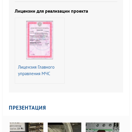
Изменением N 1)
Лицензии для реализации проекта
Лицензия Главного
управления МЧС
России на
Деятельность по
монтажу,
техническому
обслуживанию и
ПРЕЗЕНТАЦИЯ
ремонту средств
обеспечения
пожарной
безопасности зданий