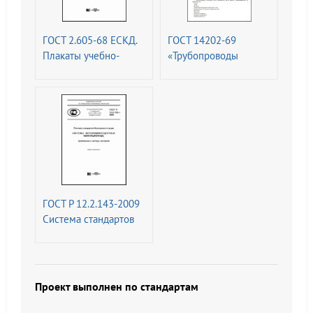
ГОСТ 2.605-68 ЕСКД.
ГОСТ 14202-69
Плакаты учебно-
«Трубопроводы
технические. Общие
промышленных
технические
предприятий.
требования (с
Опознавательная
Изменениями N 1, 2)
окраска,
предупреждающие
знаки и
маркировочные
щитки
ГОСТ Р 12.2.143-2009
Система стандартов
безопасности труда
(ССБТ). Системы
фотолюминесцентные
эвакуационные.
Проект выполнен по стандартам
Требования и методы
контроля (с