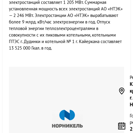
электростанций составляет 1 205 МВт. Суммарная
установленная мощность всех электростанций АО «НТЭК»
— 2 246 МВт. Электростанции АО «НТЭК» вырабатывают
более 9 млрд. кВт/час электроэнергии в год. Отпуск
тепловой энергии теплоэлектроцентралями в
совокупности с их пиковыми котельными, котельными
ПТЭС г. Дудинки и котельной № 1 г. Кайеркана составляет
13 525 000 Гкал. в год.
Р
К
к
г.
Н
Г
р
2